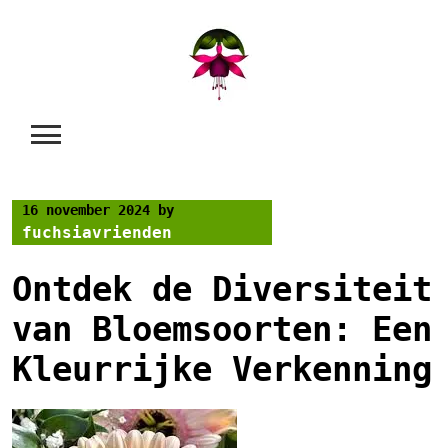
Skip
to
content
16 november 2024
by
fuchsiavrienden
Ontdek de Diversiteit
van Bloemsoorten: Een
Kleurrijke Verkenning