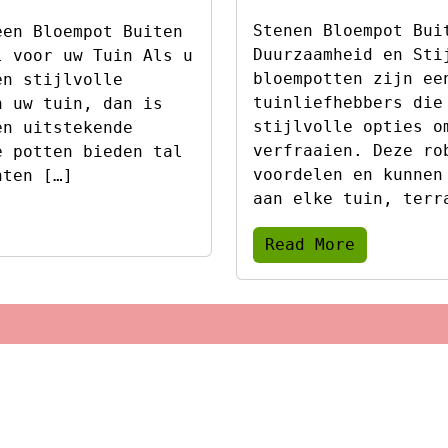
Stenen Bloempot Bui
een Bloempot Buiten
Duurzaamheid en Sti
l voor uw Tuin Als u
bloempotten zijn ee
en stijlvolle
tuinliefhebbers die
n uw tuin, dan is
stijlvolle opties o
en uitstekende
verfraaien. Deze ro
e potten bieden tal
voordelen en kunnen
nten […]
aan elke tuin, terr
Read More