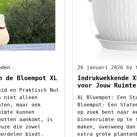
nden
26 januari 2026
by
n de Bloempot XL
Indrukwekkende X
voor Jouw Ruimte
eid en Praktisch Nut
n niet alleen
XL Bloempot: Een St
nten, maar ook
Bloempot: Een State
uimte kunnen
op zoek bent naar e
potten aankomt, is
binnenruimte op te 
euze die zowel
maken, overweeg dan
oordelen biedt.
extra grote planten