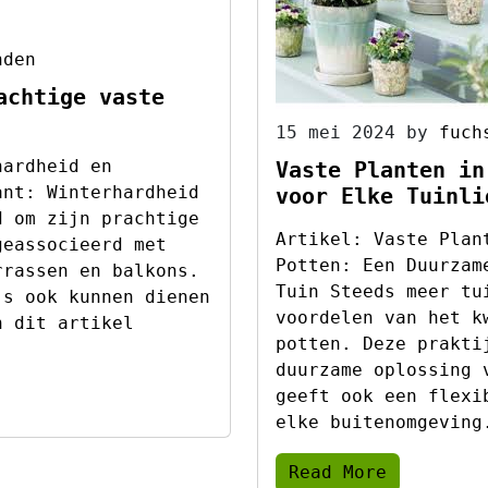
nden
achtige vaste
15 mei 2024
by
fuch
hardheid en
Vaste Planten in
ant: Winterhardheid
voor Elke Tuinli
d om zijn prachtige
Artikel: Vaste Plan
geassocieerd met
Potten: Een Duurzam
rrassen en balkons.
Tuin Steeds meer tu
’s ook kunnen dienen
voordelen van het k
n dit artikel
potten. Deze prakti
duurzame oplossing 
geeft ook een flexi
elke buitenomgeving
Read More