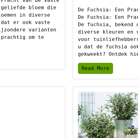
 Pracht van de Vaste
 geliefde bloem die
De Fuchsia: Een Pra
loemen in diverse
De Fuchsia: Een Pra
 dat er ook vaste
De fuchsia, bekend 
ijzondere varianten
diverse kleuren en 
 prachtig om te
voor tuinliefhebber
u dat de fuchsia oo
gekweekt? Ontdek hi
Read More