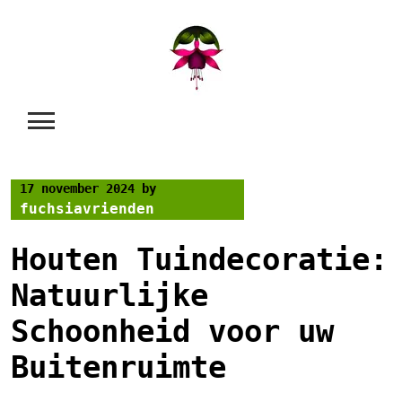
Skip
to
content
17 november 2024
by
fuchsiavrienden
Houten Tuindecoratie:
Natuurlijke
Schoonheid voor uw
Buitenruimte