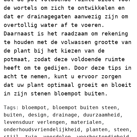
de wortels om zich te ontwikkelen en
dat er drainagegaten aanwezig zijn om
overtollig water af te voeren.
Daarnaast is het raadzaam om rekening
te houden met de volwassen grootte van
de plant bij het kiezen van de
potmaat, zodat deze voldoende ruimte
heeft om te gedijen. Door deze tips in
acht te nemen, kunt u ervoor zorgen
dat uw plant optimaal groeit en bloeit
in zijn stenen bloempot buiten.
Tags:
bloempot
,
bloempot buiten steen
,
buiten
,
design
,
drainage
,
duurzaamheid
,
levensduur verlengen
,
materialen
,
onderhoudsvriendelijkheid
,
planten
,
steen
,
stijl
,
tuin
,
voordelen
,
weerbestendigheid