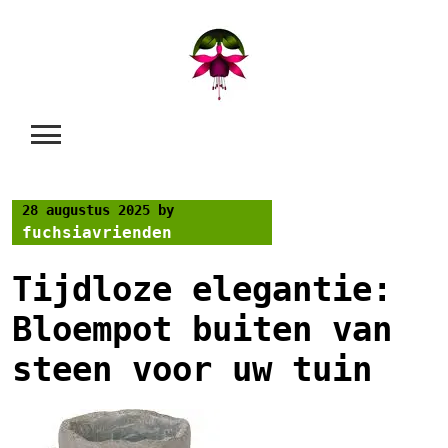
Skip
to
content
28 augustus 2025
by
fuchsiavrienden
Tijdloze elegantie:
Bloempot buiten van
steen voor uw tuin