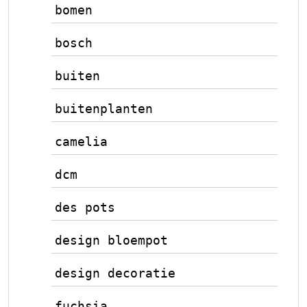
bomen
bosch
buiten
buitenplanten
camelia
dcm
des pots
design bloempot
design decoratie
fuchsia