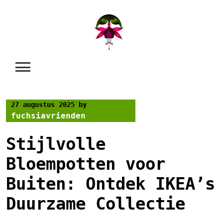
Skip
to
content
27 augustus 2025
by
fuchsiavrienden
Stijlvolle
Bloempotten voor
Buiten: Ontdek IKEA’s
Duurzame Collectie