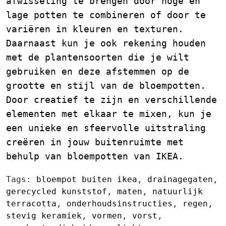
afwisseling te brengen door hoge en
lage potten te combineren of door te
variëren in kleuren en texturen.
Daarnaast kun je ook rekening houden
met de plantensoorten die je wilt
gebruiken en deze afstemmen op de
grootte en stijl van de bloempotten.
Door creatief te zijn en verschillende
elementen met elkaar te mixen, kun je
een unieke en sfeervolle uitstraling
creëren in jouw buitenruimte met
behulp van bloempotten van IKEA.
Tags:
bloempot buiten ikea
,
drainagegaten
,
gerecycled kunststof
,
maten
,
natuurlijk
terracotta
,
onderhoudsinstructies
,
regen
,
stevig keramiek
,
vormen
,
vorst
,