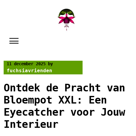
Skip
to
content
11 december 2025
by
fuchsiavrienden
Ontdek de Pracht van
Bloempot XXL: Een
Eyecatcher voor Jouw
Interieur