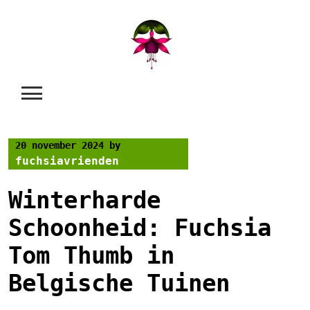
Skip
to
content
20 november 2024
by
fuchsiavrienden
Winterharde
Schoonheid: Fuchsia
Tom Thumb in
Belgische Tuinen