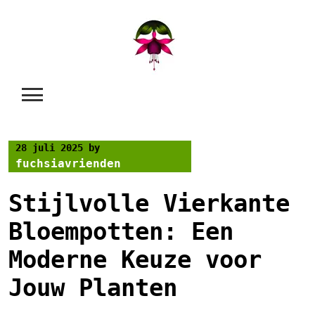
Skip
to
content
28 juli 2025
by
fuchsiavrienden
Stijlvolle Vierkante
Bloempotten: Een
Moderne Keuze voor
Jouw Planten