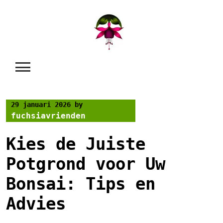
Skip
to
content
29 januari 2026
by
fuchsiavrienden
Kies de Juiste
Potgrond voor Uw
Bonsai: Tips en
Advies