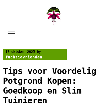
Skip
to
content
17 oktober 2025
by
fuchsiavrienden
Tips voor Voordelig
Potgrond Kopen:
Goedkoop en Slim
Tuinieren