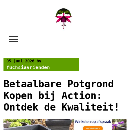
Skip
to
content
05 juni 2026
by
fuchsiavrienden
Betaalbare Potgrond
Kopen bij Action:
Ontdek de Kwaliteit!