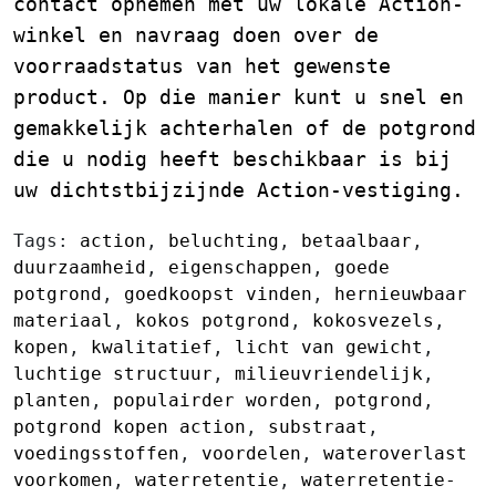
contact opnemen met uw lokale Action-
winkel en navraag doen over de
voorraadstatus van het gewenste
product. Op die manier kunt u snel en
gemakkelijk achterhalen of de potgrond
die u nodig heeft beschikbaar is bij
uw dichtstbijzijnde Action-vestiging.
Tags:
action
,
beluchting
,
betaalbaar
,
duurzaamheid
,
eigenschappen
,
goede
potgrond
,
goedkoopst vinden
,
hernieuwbaar
materiaal
,
kokos potgrond
,
kokosvezels
,
kopen
,
kwalitatief
,
licht van gewicht
,
luchtige structuur
,
milieuvriendelijk
,
planten
,
populairder worden
,
potgrond
,
potgrond kopen action
,
substraat
,
voedingsstoffen
,
voordelen
,
wateroverlast
voorkomen
,
waterretentie
,
waterretentie-