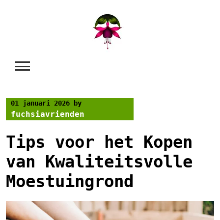
Skip
to
content
01 januari 2026
by
fuchsiavrienden
Tips voor het Kopen
van Kwaliteitsvolle
Moestuingrond