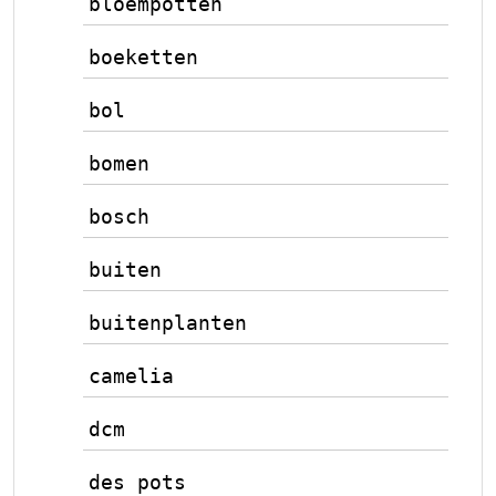
bloempotten
boeketten
bol
bomen
bosch
buiten
buitenplanten
camelia
dcm
des pots