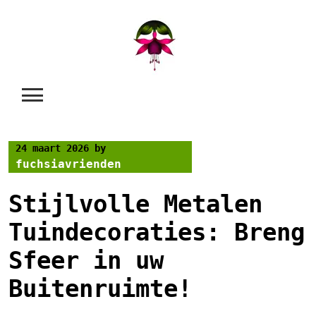
Skip
to
content
24 maart 2026
by
fuchsiavrienden
Stijlvolle Metalen
Tuindecoraties: Breng
Sfeer in uw
Buitenruimte!