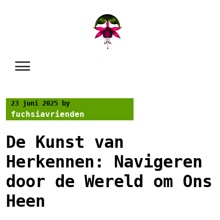
Skip
to
content
23 juni 2025
by
fuchsiavrienden
De Kunst van
Herkennen: Navigeren
door de Wereld om Ons
Heen