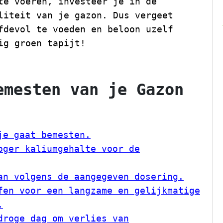
te voeren, investeer je in de
liteit van je gazon. Dus vergeet
fdevol te voeden en beloon uzelf
ig groen tapijt!
emesten van je Gazon
je gaat bemesten.
oger kaliumgehalte voor de
an volgens de aangegeven dosering.
fen voor een langzame en gelijkmatige
.
droge dag om verlies van