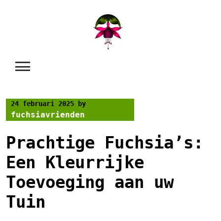
Skip
to
content
24 februari 2025
by
fuchsiavrienden
Prachtige Fuchsia’s:
Een Kleurrijke
Toevoeging aan uw
Tuin