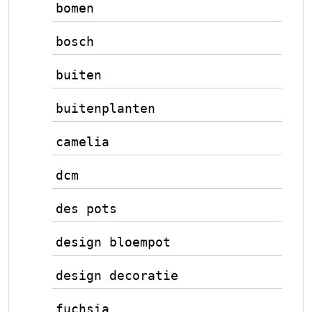
bomen
bosch
buiten
buitenplanten
camelia
dcm
des pots
design bloempot
design decoratie
fuchsia