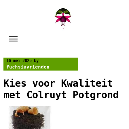
Skip
to
content
16 mei 2025
by
fuchsiavrienden
Kies voor Kwaliteit
met Colruyt Potgrond