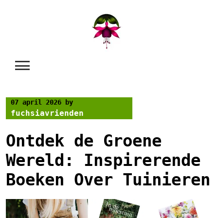
Skip
to
content
07 april 2026
by
fuchsiavrienden
Ontdek de Groene
Wereld: Inspirerende
Boeken Over Tuinieren