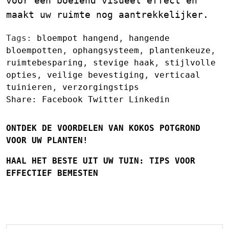
voor een boeiend visueel effect en
maakt uw ruimte nog aantrekkelijker.
Tags:
bloempot hangend
,
hangende
bloempotten
,
ophangsysteem
,
plantenkeuze
,
ruimtebesparing
,
stevige haak
,
stijlvolle
opties
,
veilige bevestiging
,
verticaal
tuinieren
,
verzorgingstips
Share:
Facebook
Twitter
Linkedin
ONTDEK DE VOORDELEN VAN KOKOS POTGROND
VOOR UW PLANTEN!
HAAL HET BESTE UIT UW TUIN: TIPS VOOR
EFFECTIEF BEMESTEN