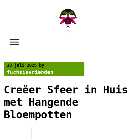
Skip
to
content
20 juli 2025
by
fuchsiavrienden
Creëer Sfeer in Huis
met Hangende
Bloempotten