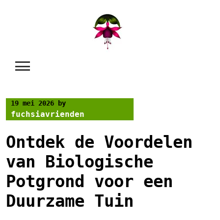
Skip
to
content
19 mei 2026
by
fuchsiavrienden
Ontdek de Voordelen
van Biologische
Potgrond voor een
Duurzame Tuin