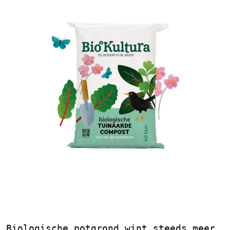
Biologische Potgrond:
Natuurlijk Tuinieren
Biologische potgrond wint steeds meer