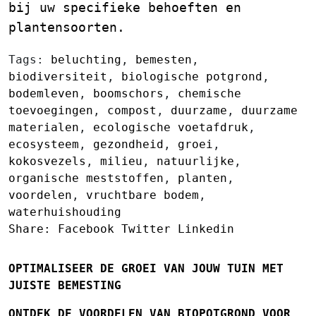
bij uw specifieke behoeften en
plantensoorten.
Tags:
beluchting
,
bemesten
,
biodiversiteit
,
biologische potgrond
,
bodemleven
,
boomschors
,
chemische
toevoegingen
,
compost
,
duurzame
,
duurzame
materialen
,
ecologische voetafdruk
,
ecosysteem
,
gezondheid
,
groei
,
kokosvezels
,
milieu
,
natuurlijke
,
organische meststoffen
,
planten
,
voordelen
,
vruchtbare bodem
,
waterhuishouding
Share:
Facebook
Twitter
Linkedin
OPTIMALISEER DE GROEI VAN JOUW TUIN MET
JUISTE BEMESTING
ONTDEK DE VOORDELEN VAN BIOPOTGROND VOOR