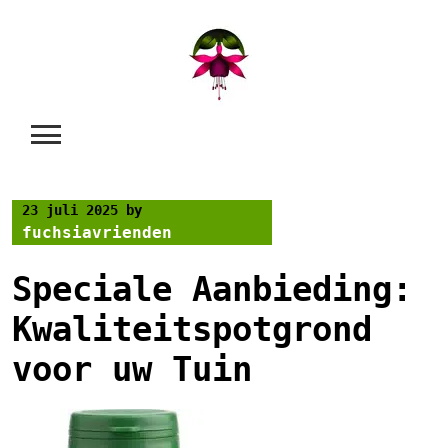
Skip
to
content
23 juli 2025
by
fuchsiavrienden
Speciale Aanbieding:
Kwaliteitspotgrond
voor uw Tuin