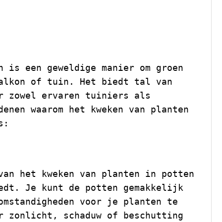
van het Kweken
n Potten Buiten
n is een geweldige manier om groen
alkon of tuin. Het biedt tal van
r zowel ervaren tuiniers als
denen waarom het kweken van planten
s:
van het kweken van planten in potten
edt. Je kunt de potten gemakkelijk
omstandigheden voor je planten te
r zonlicht, schaduw of beschutting