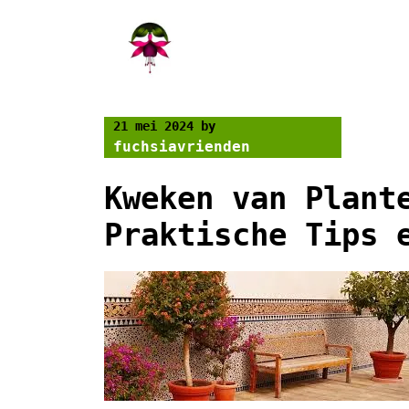
Skip
to
content
21 mei 2024
by
fuchsiavrienden
Kweken van Plant
Praktische Tips 