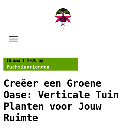
Skip
to
content
16 maart 2026
by
fuchsiavrienden
Creëer een Groene
Oase: Verticale Tuin
Planten voor Jouw
Ruimte