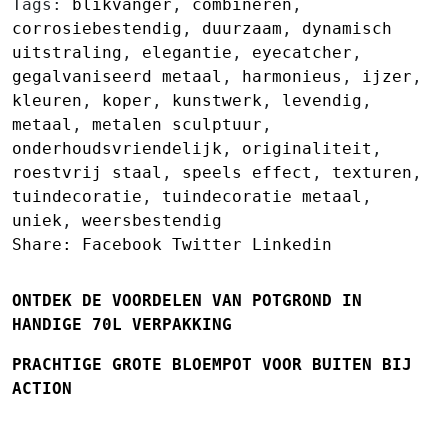
Tags:
blikvanger
,
combineren
,
corrosiebestendig
,
duurzaam
,
dynamisch
uitstraling
,
elegantie
,
eyecatcher
,
gegalvaniseerd metaal
,
harmonieus
,
ijzer
,
kleuren
,
koper
,
kunstwerk
,
levendig
,
metaal
,
metalen sculptuur
,
onderhoudsvriendelijk
,
originaliteit
,
roestvrij staal
,
speels effect
,
texturen
,
tuindecoratie
,
tuindecoratie metaal
,
uniek
,
weersbestendig
Share:
Facebook
Twitter
Linkedin
ONTDEK DE VOORDELEN VAN POTGROND IN
HANDIGE 70L VERPAKKING
PRACHTIGE GROTE BLOEMPOT VOOR BUITEN BIJ
ACTION