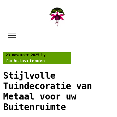
Skip
to
content
23 november 2025
by
fuchsiavrienden
Stijlvolle
Tuindecoratie van
Metaal voor uw
Buitenruimte