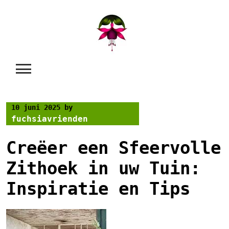
Skip
to
content
10 juni 2025
by
fuchsiavrienden
Creëer een Sfeervolle
Zithoek in uw Tuin:
Inspiratie en Tips