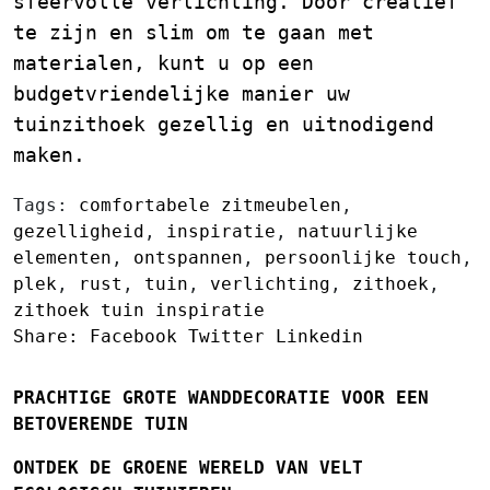
sfeervolle verlichting. Door creatief
te zijn en slim om te gaan met
materialen, kunt u op een
budgetvriendelijke manier uw
tuinzithoek gezellig en uitnodigend
maken.
Tags:
comfortabele zitmeubelen
,
gezelligheid
,
inspiratie
,
natuurlijke
elementen
,
ontspannen
,
persoonlijke touch
,
plek
,
rust
,
tuin
,
verlichting
,
zithoek
,
zithoek tuin inspiratie
Share:
Facebook
Twitter
Linkedin
PRACHTIGE GROTE WANDDECORATIE VOOR EEN
BETOVERENDE TUIN
ONTDEK DE GROENE WERELD VAN VELT