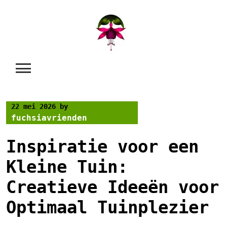
Skip
to
content
22 mei 2026
by
fuchsiavrienden
Inspiratie voor een
Kleine Tuin:
Creatieve Ideeën voor
Optimaal Tuinplezier