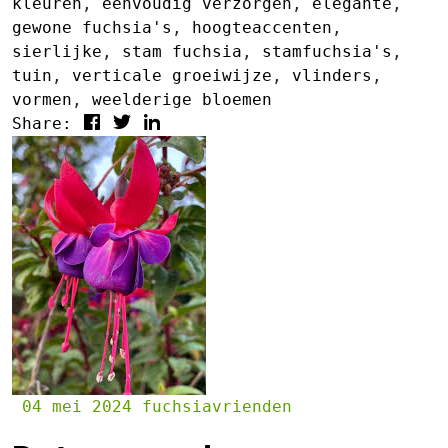
kleuren
,
eenvoudig verzorgen
,
elegante
,
gewone fuchsia's
,
hoogteaccenten
,
sierlijke
,
stam fuchsia
,
stamfuchsia's
,
tuin
,
verticale groeiwijze
,
vlinders
,
vormen
,
weelderige bloemen
Share:
04 mei 2024
fuchsiavrienden