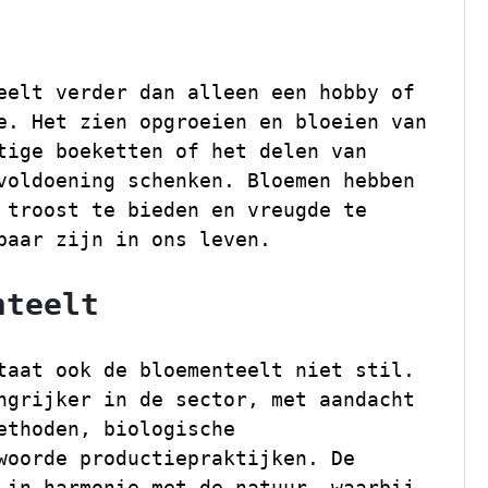
eelt verder dan alleen een hobby of
e. Het zien opgroeien en bloeien van
tige boeketten of het delen van
voldoening schenken. Bloemen hebben
 troost te bieden en vreugde te
baar zijn in ons leven.
nteelt
taat ook de bloementeelt niet stil.
ngrijker in de sector, met aandacht
ethoden, biologische
woorde productiepraktijken. De
 in harmonie met de natuur, waarbij