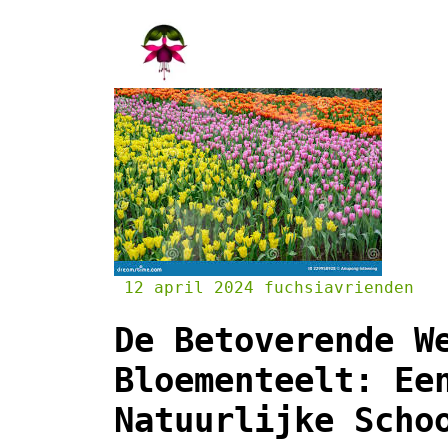
Skip
to
content
12 april 2024
fuchsiavrienden
De Betoverende W
Bloementeelt: Ee
Natuurlijke Scho