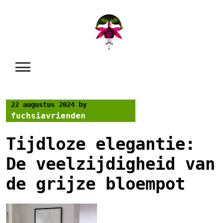
Skip
to
content
22 augustus 2024
by
fuchsiavrienden
Tijdloze elegantie:
De veelzijdigheid van
de grijze bloempot