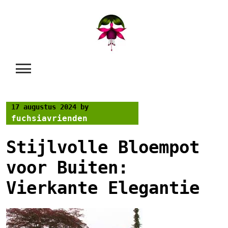
Skip
to
content
17 augustus 2024
by
fuchsiavrienden
Stijlvolle Bloempot
voor Buiten:
Vierkante Elegantie