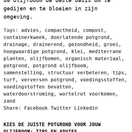
uw olijfboom de beste basis om te
gedijen en te bloeien in zijn
omgeving.
Tags:
advies
,
compactheid
,
compost
,
containerkweek
,
doorlatende potgrond
,
drainage
,
drainerend
,
gezondheid
,
groei
,
hoogwaardige potgrond
,
klei
,
mediterrane
planten
,
olijfbomen
,
organisch materiaal
,
potgrond
,
potgrond olijfboom
,
samenstelling
,
structuur verbeteren
,
tips
,
turf
,
verversen potgrond
,
voedingsstoffen
,
voedingstoffen bevatten
,
waterdoorstroming
,
wortelrot voorkomen
,
zand
Share:
Facebook
Twitter
Linkedin
KIES DE JUISTE POTGROND VOOR JOUW
OLIJFBOOM: TIPS EN ADVIES