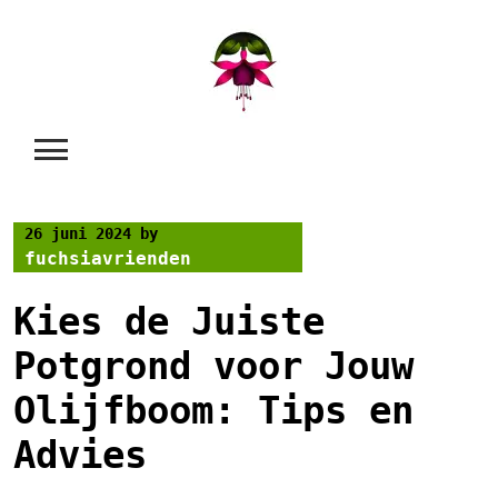
Skip
to
content
26 juni 2024
by
fuchsiavrienden
Kies de Juiste
Potgrond voor Jouw
Olijfboom: Tips en
Advies