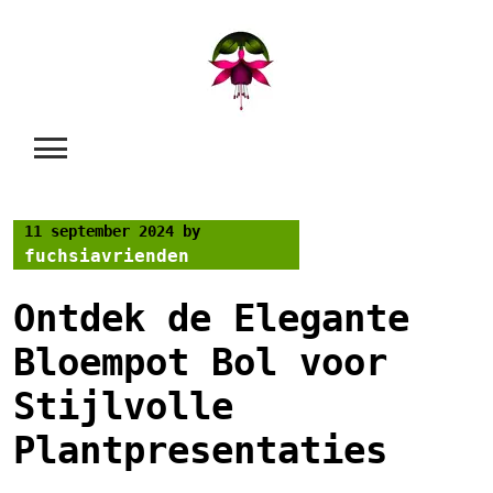
Skip
to
content
11 september 2024
by
fuchsiavrienden
Ontdek de Elegante
Bloempot Bol voor
Stijlvolle
Plantpresentaties