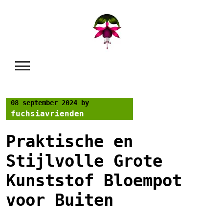
Skip
to
content
08 september 2024
by
fuchsiavrienden
Praktische en
Stijlvolle Grote
Kunststof Bloempot
voor Buiten